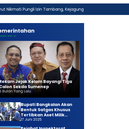
i Izin Tambang, Kejagung Harus Ambil Alih
Fakta Baru Du
emerintahan
Rekam Jejak Kelam Bayangi Tiga
Calon Sekda Sumenep
6 Bulan Yang Lalu
Bupati Bangkalan Akan
Bentuk Satgas Khusus
Tertibkan Aset Milik
17 Juni 2025
Daerah
Pejabat Inspektorat