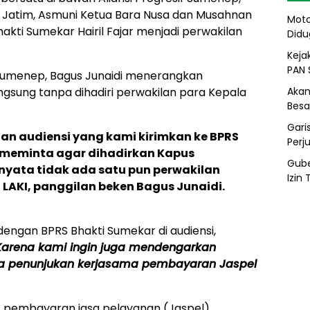
I Jatim, Asmuni Ketua Bara Nusa dan Musahnan
Moto
akti Sumekar Hairil Fajar menjadi perwakilan
Didu
Kejak
PAN 
if Sumenep, Bagus Junaidi menerangkan
Akan
gsung tanpa dihadiri perwakilan para Kepala
Besa
Gari
an audiensi yang kami kirimkan ke BPRS
Perj
meminta agar dihadirkan Kapus
Gube
rnyata tidak ada satu pun perwakilan
Izin
 LAKI, panggilan beken Bagus Junaidi.
engan BPRS Bhakti Sumekar di audiensi,
Karena kami ingin juga mendengarkan
pa penunjukan kerjasama pembayaran Jaspel
1 pembayaran jasa pelayanan (Jaspel)