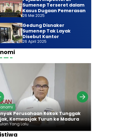
Sumenep Terseret dalam
Kasus Dugaan Pemerasan
26 Mei 2025
Gedung Disnaker
Sumenep Tak Layak
Disebut Kantor
26 April 2025
onomi
Ekonomi
konomi
Bareng Bawan
nyak Perusahaan Rokok Tunggak
Komwasjak Ser
jak, Komwasjak Turun ke Madura
Rokok Madura
Bulan Yang Lalu
7 Bulan Yang Lalu
istiwa