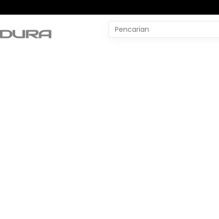
Pencarian
untuk:
#
Yudo Margono
#
YLBH Madura
#
Yaqut Cholil Qoumas
#
Wtp Bpk
#
World Pencak Silat Champio
No Recent Searches Yet.