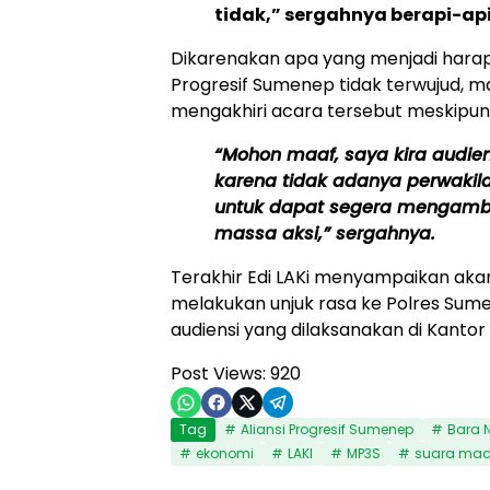
tidak,” sergahnya berapi-api
Dikarenakan apa yang menjadi harapa
Progresif Sumenep tidak terwujud, 
mengakhiri acara tersebut meskipun 
“Mohon maaf, saya kira audiens
karena tidak adanya perwakilan
untuk dapat segera mengambi
massa aksi,” sergahnya.
Terakhir Edi LAKi menyampaikan aka
melakukan unjuk rasa ke Polres Sume
audiensi yang dilaksanakan di Kanto
Post Views:
920
Tag
Aliansi Progresif Sumenep
Bara 
ekonomi
LAKI
MP3S
suara mad