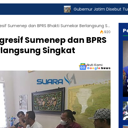
Gubernur Jatim Disebut Turut Nikmati Pungl
Audiensi Aliansi Progresif Sumenep dan BPRS Bhakti Sumekar Berlangsung Singkat
P
920
rogresif Sumenep dan BPRS
rlangsung Singkat
Ikuti Kami
G
o
o
g
l
e
News