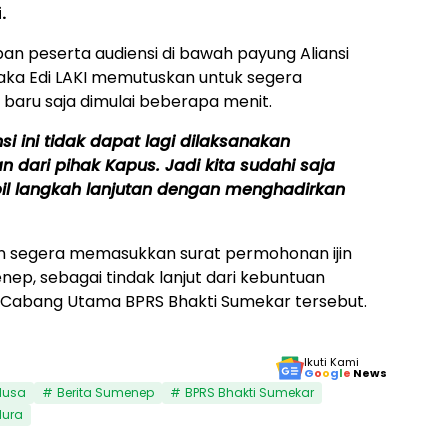
.
n peserta audiensi di bawah payung Aliansi
maka Edi LAKI memutuskan untuk segera
baru saja dimulai beberapa menit.
i ini tidak dapat lagi dilaksanakan
 dari pihak Kapus. Jadi kita sudahi saja
l langkah lanjutan dengan menghadirkan
n segera memasukkan surat permohonan ijin
nep, sebagai tindak lanjut dari kebuntuan
r Cabang Utama BPRS Bhakti Sumekar tersebut.
Ikuti Kami
G
o
o
g
l
e
News
Nusa
Berita Sumenep
BPRS Bhakti Sumekar
ura