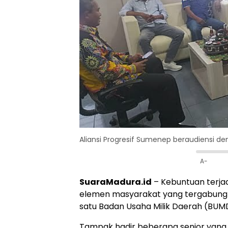
Aliansi Progresif Sumenep beraudiensi de
A-
SuaraMadura.id
– Kebuntuan terjad
elemen masyarakat yang tergabung 
satu Badan Usaha Milik Daerah (BUMD
Tampak hadir beberapa senior yang b