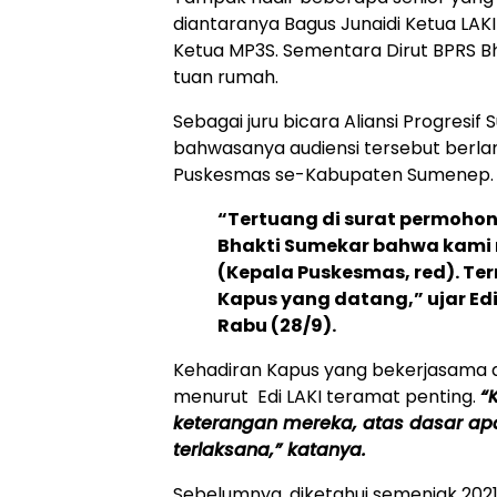
diantaranya Bagus Junaidi Ketua LAK
Ketua MP3S. Sementara Dirut BPRS Bh
tuan rumah.
Sebagai juru bicara Aliansi Progres
bahwasanya audiensi tersebut berlan
Puskesmas se-Kabupaten Sumenep.
“Tertuang di surat permohon
Bhakti Sumekar bahwa kami 
(Kepala Puskesmas, red). Te
Kapus yang datang,” ujar Edi
Rabu (28/9).
Kehadiran Kapus yang bekerjasama d
menurut Edi LAKI teramat penting.
“
keterangan mereka, atas dasar a
terlaksana,” katanya.
Sebelumnya, diketahui semenjak 202