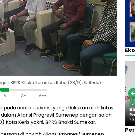
Ek
ngan BPRS Bhakti Sumekar, Rabu (28/9). © Redaksi.
A
A+
A++
E
i pada acara audiensi yang dilakukan oleh lintas
Ba
dalam Aliansi Progresif Sumenep dengan salah
Pa
7 
) Kota Keris yakni, BPRS Bhakti Sumekar.
Per
ersatu di bawah Aliansi Progresif Sumenep,