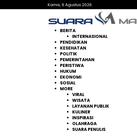
Langsung
Kamis, 6 Agustus 2026
ke
konten
BERITA
INTERNASIONAL
PENDIDIKAN
KESEHATAN
POLITIK
PEMERINTAHAN
PERISTIWA
HUKUM
EKONOMI
SOSIAL
MORE
VIRAL
WISATA
LAYANAN PUBLIK
KULINER
INSPIRASI
OLAHRAGA
SUARA PENULIS